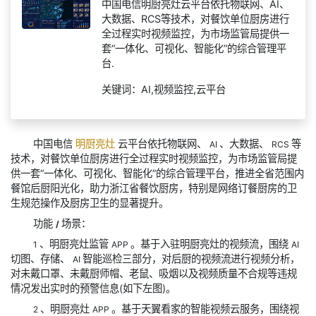
中国电信明厨亮灶云平台依托物联网、AI、
大数据、RCS等技术，对餐饮单位厨房进行
全过程实时视频监控，为市场监管局提供一
套“一体化、可视化、智能化”的综合管理平
台.
关键词：AI,视频监控,云平台
中国电信
明厨亮灶
云平台依托物联网、
、大数据、
等
AI
RCS
技术，对餐饮单位厨房进行全过程实时视频监控，为市场监管局提
供一套“一体化、可视化、智能化”的综合管理平台，推进全省范围内
餐馆后厨阳光化，助力浙江省餐饮厨房，特别是网络订餐厨房的卫
生规范操作及厨房卫生的显著提升。
功能
场景：
/
、明厨亮灶监管
。基于入驻明厨亮灶的视频流，围绕
1
APP
AI
切图、存储、
智能巡检三部分，对后厨的视频流进行视频分析，
AI
对未戴口罩、未戴厨师帽、老鼠、吸烟以及视频质量不合规等违规
情况发出实时的预警信息(如下左图)。
、明厨亮灶
。基于天翼看家的智能视频云服务，围绕视
2
APP