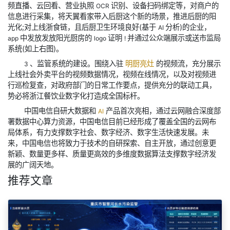
频直播、云回看、营业执照
识别、设备扫码绑定等，对商户的
OCR
信息进行采集，将天翼看家带入后厨这个新的场景，推进后厨的阳
光化;对上线浙食链，且后厨卫生环境良好(基于
分析)的企业，
AI
中发放发放阳光厨房的
证明
并通过公众端展示或送市监局
app
logo
!
系统(如上右图)。
、监管系统的建设。围绕入驻
明厨亮灶
的视频流，充分展示
3
上线社会外卖平台的视频数据情况，视频在线情况，以及对视频进
行巡检复查，对政府部门的日常工作要点，提供充分的联动工具，
势必将浙江餐饮业数字化打造成全国标杆。
中国电信自研大数据和
产品首次亮相，通过云网融合深度部
AI
署数据中心算力资源，中国电信目前已经形成了覆盖全国的云网布
局体系，有力支撑数字社会、数字经济、数字生活快速发展。未
来，中国电信也将致力于技术的自研探索、自主开放，通过创意更
新颖、数量更多样、质量更高效的多维度数据算法支撑数字经济发
展的广阔天地。
推荐文章