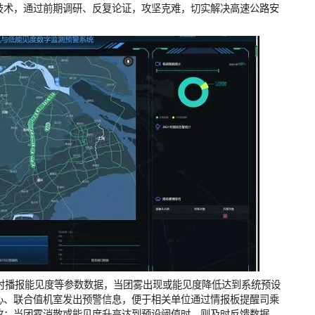
”技术，通过前期调研、反复论证，攻坚克难，切实解决高速公路安
时播报能见度等参数数据，当团雾出现或能见度降低达到系统预设
心、联合值机室发出预警信息，便于相关单位通过情报板提醒司乘
故；当团雾消散或能见度升高达到预设阈值时，则及时反馈数据，