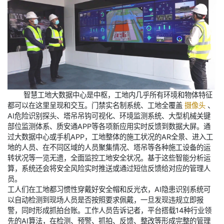
智慧工地大数据中心是中枢，工地内几乎所有环境和物体特征
都可以在这里呈现和交互。门禁实名制系统、工地全覆盖
摄像头
、
AI危险识别探头、塔吊吊钩可视化、环境监测系统、大型机械关键
部位监测体系、质安通APP等各项新应用实时反馈到数据大屏。通
过大数据中心或手机APP，工地整体的施工状况的AR全景、进入工
地的人员、在不同区域的人员聚集情况、塔吊等各种施工设备的运
转状况等一览无遗，全面监控工地安全状况。基于这些智能分析运
算，系统还会将安全风险实时推送或通过短信反馈给对应的管理人
员。
工人们在工地都习惯性穿戴好安全帽和反光衣，AI隐患识别系统可
以自动检测到现场人员是否按照要求佩戴，一旦发现违规立即报
警，同时形成抓拍台账。工作人员告诉记者，平台搭载14种行业领
先的AI算法，在检测、预警、抓拍、反馈、整改等形成完整的管理