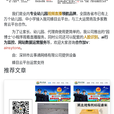
我们是业内
专业幼儿园
视频直播
领航品牌
，全国各省市已有上
万个幼儿园、中小学接入我司蜂目云平台，与三大运营商及多家教
育云平台合作。
为了让家长、幼儿园、代理商使用更简单的，我公司推出的“园
博士”小程序观看直播服务，同时公司还可以配套的
人脸识别
、ai行
为监控、网站数据运营服务
等，欢迎大家​咨询
合作加V
：
ainsytone
。​
由：深圳市云事通网络有限公司提供设备
蜂目云平台运营支持
推荐文章